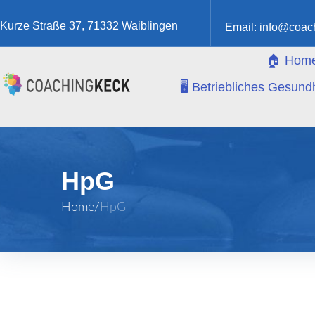
Kurze Straße 37, 71332 Waiblingen
Email:
info@coac
🏠 Hom
🖥️ Betriebliches Gesu
HpG
Home
/
HpG