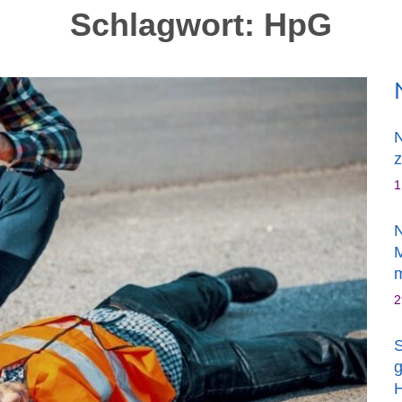
Schlagwort:
HpG
N
z
1
N
M
m
2
S
g
H