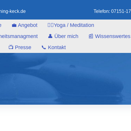
hing-keck.de
Telefon: 07151-1
e
💼 Angebot
🧘‍♀️Yoga / Meditation
ndheitsmanagment
👤 Über mich
📰 Wissenswertes
📺 Presse
📞 Kontakt