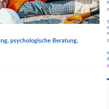
2
S
n
tung, psychologische Beratung,
2
W
d
2