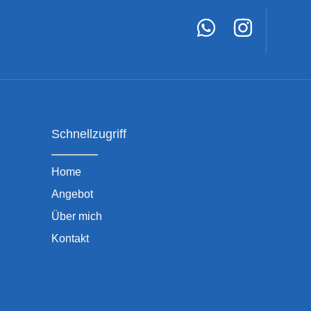
Coaching Keck
Digitaler Assistent
Hallo! Ich bin der digitale Assistent von
Coaching Keck. Fragen Sie mich gerne zum
Schnellzugriff
Angebot, zu Abläufen oder Hintergründen.
Home
Angebot
Über mich
Kontakt
WAS KOSTET EINE SITZUNG?