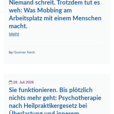
Niemand schreit. Trotzdem tut es
Coaching Keck
Digitaler Assistent
weh: Was Mobbing am
Arbeitsplatz mit einem Menschen
Hallo! Ich bin der digitale Assistent von Coaching Keck.
Fragen Sie mich gerne zum Angebot, zu Abläufen oder
macht.
Hintergründen.
Mehr
by
Gunnar Keck
28. Juli 2026
Sie funktionieren. Bis plötzlich
nichts mehr geht: Psychotherapie
nach Heilpraktikergesetz bei