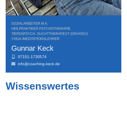
SOZIALARBEITER M.A.
HEILPRAKTIKER PSYCHOTHERAPIE
TIEFENPSYCH. SUCHTTHERAPEUT (DRV/GKV)
YOGA-/MEDITATIONSLEHRER
Gunnar Keck
07151-1730574
info@coaching-keck.de
Wissenswertes