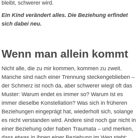
bleibt, schwerer wird.
Ein Kind verändert alles. Die Beziehung erfindet
sich dabei neu.
Wenn man allein kommt
Coaching Keck
Digitaler Assistent
Nicht alle, die zu mir kommen, kommen zu zweit.
Manche sind nach einer Trennung steckengeblieben –
Hallo! Ich bin der digitale Assistent von Coaching Keck.
der Schmerz ist noch da, aber schwerer wiegt oft das
Fragen Sie mich gerne zum Angebot, zu Abläufen oder
Muster: Warum endet es immer so? Warum ist es
Hintergründen.
immer dieselbe Konstellation? Was sich in früheren
Beziehungen eingeprägt hat, wiederholt sich, solange
es nicht verstanden wird. Andere sind noch gar nicht in
einer Beziehung oder haben Traumata – und merken,
dass etwas in ihnen einer Beziehung im Weg steht: