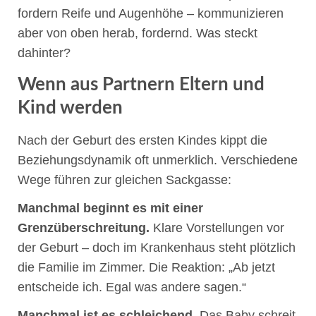
fordern Reife und Augenhöhe – kommunizieren
aber von oben herab, fordernd. Was steckt
dahinter?
Wenn aus Partnern Eltern und
Coaching Keck
Digitaler Assistent
Kind werden
Hallo! Ich bin der digitale Assistent von Coaching Keck.
Nach der Geburt des ersten Kindes kippt die
Fragen Sie mich gerne zum Angebot, zu Abläufen oder
Beziehungsdynamik oft unmerklich. Verschiedene
Hintergründen.
Wege führen zur gleichen Sackgasse:
Manchmal beginnt es mit einer
Grenzüberschreitung.
Klare Vorstellungen vor
der Geburt – doch im Krankenhaus steht plötzlich
die Familie im Zimmer. Die Reaktion: „Ab jetzt
entscheide ich. Egal was andere sagen.“
Manchmal ist es schleichend.
Das Baby schreit