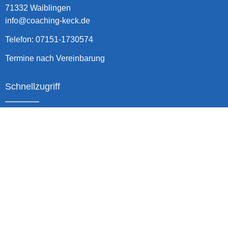
71332 Waiblingen
info@coaching-keck.de
Telefon: 07151-1730574
Termine nach Vereinbarung
Schnellzugriff
Home
Angebot
Über mich
Kontakt
Impressum
|
Datenschutzerklärung
|
Kund*inneninformation AGB