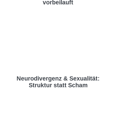
vorbeilauft
Coaching Keck
Digitaler Assistent
Hallo! Ich bin der digitale Assistent von Coaching Keck.
Fragen Sie mich gerne zum Angebot, zu Abläufen oder
Hintergründen.
Neurodivergenz & Sexualität:
Struktur statt Scham